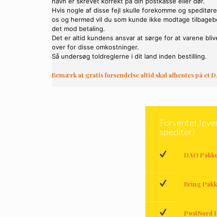
navn er skrevet korrekt på din postkasse eller dør.
Hvis nogle af disse fejl skulle forekomme og speditøre
os og hermed vil du som kunde ikke modtage tilbagebe
det mod betaling.
Det er altid kundens ansvar at sørge for at varene bliver
over for disse omkostninger.
Så undersøg toldreglerne i dit land inden bestilling.
Bemærk at gratis forsendelse altid skal afhentes på et
Forventet lever
speditør)
DAO Pakke
Bring Pak
PostNord 