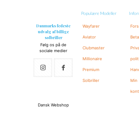
Populære Modeller
Info
Danmarks fedeste
Wayfarer
For
udvalg af billige
Aviator
Beta
solbriller
Følg os på de
Clubmaster
Priv
sociale medier
Millionaire
polit
Premium
Hand
Solbriller
Min
kon
Dansk Webshop