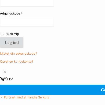
Adgangskode
*
Husk mig
Log ind
Mistet din adgangskode?
Opret en kundekonto?
✕
Kurv
Gå
Fortsæt med at handle
Se kurv