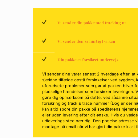
Vi sender din pakke med tracking nr.
Vi sender den så hurtigt vi kan
Din pakke er forsikret undervejs
Vi sender dine varer senest 2 hverdage efter, at v
sjældne tilfælde opstå forsinkelser ved sygdom, 
uforudsete problemer som gør at pakken bliver fors
pludselige hændelser som forsinker leveringen. Vi 
gøre dig opmærksom på dette, ved sådanne situat
forsikring og track & trace nummer (Dog er der m
kan altid spore din pakke på speditørens hjemmes
eller uden levering efter dit ønske. Hvis du vælg
udleverings sted nær dig. Den præcise adresse vil
modtage på email når vi har gjort din pakke klar ti