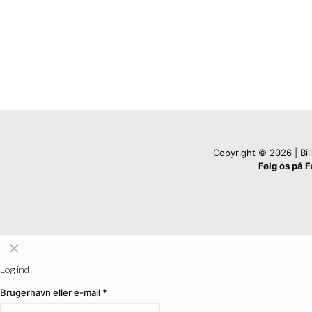
Copyright © 2026 | Billi
Følg os på 
✕
Log ind
Brugernavn eller e-mail
*