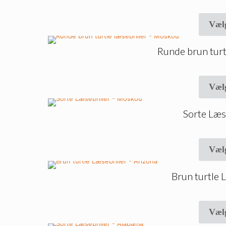
Væl
Runde brun turt
Væl
Sorte Læs
Væl
Brun turtle 
Væl