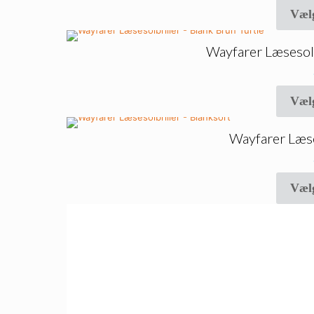
Væl
Wayfarer Læsesolb
Væl
Wayfarer Læse
Væl