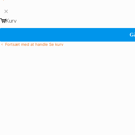
✕
Kurv
Gå
Fortsæt med at handle
Se kurv