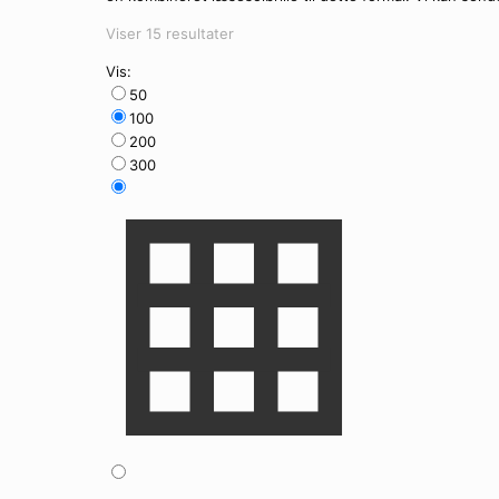
Sorteret
Viser 15 resultater
efter
Vis:
seneste
50
100
200
300