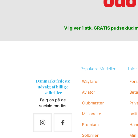
Vi giver 1 stk. GRATIS pudseklud me
Populære Modeller
Info
Danmarks fedeste
Wayfarer
For
udvalg af billige
Aviator
Beta
solbriller
Følg os på de
Clubmaster
Priv
sociale medier
Millionaire
polit
Premium
Hand
Solbriller
Min