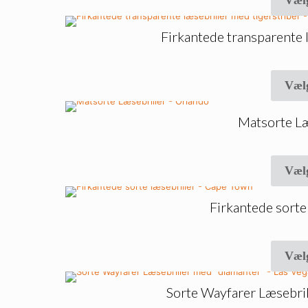
Væl
Firkantede transparente l
Væl
Matsorte Læ
Væl
Firkantede sorte
Væl
Sorte Wayfarer Læsebril