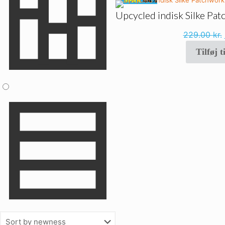
🔥
SPAR
44%
Upcycled indisk Silke Pa
229.00
kr.
Tilføj t