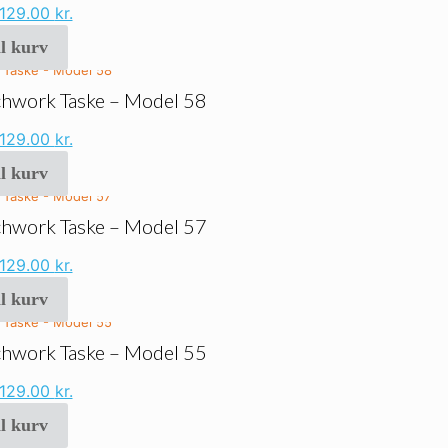
Den
Den
129.00
kr.
oprindelige
aktuelle
il kurv
pris
pris
var:
er:
229.00 kr..
129.00 kr..
tchwork Taske – Model 58
Den
Den
129.00
kr.
oprindelige
aktuelle
il kurv
pris
pris
var:
er:
229.00 kr..
129.00 kr..
tchwork Taske – Model 57
Den
Den
129.00
kr.
oprindelige
aktuelle
il kurv
pris
pris
var:
er:
229.00 kr..
129.00 kr..
tchwork Taske – Model 55
Den
Den
129.00
kr.
oprindelige
aktuelle
il kurv
pris
pris