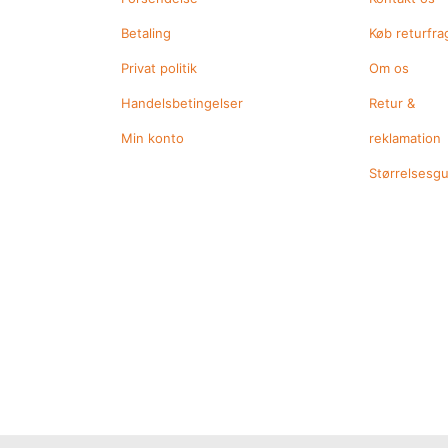
Betaling
Køb returfra
Privat politik
Om os
Handelsbetingelser
Retur &
Min konto
reklamation
Størrelsesg