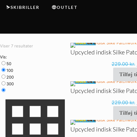
⛷️SKIBRILLER
🤑OUTLET
🔥
SPAR
44%
Sorteret
Viser 7 resultater
Upcycled indisk Silke Pa
efter
Vis:
seneste
229.00
kr.
50
100
Tilføj t
200
🔥
SPAR
44%
300
Upcycled indisk Silke Pa
229.00
kr.
Tilføj t
🔥
SPAR
44%
Upcycled indisk Silke Pa