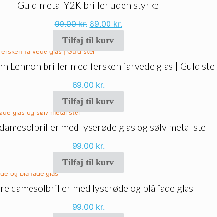
Guld metal Y2K briller uden styrke
Den
Den
99.00
kr.
89.00
kr.
oprindelige
aktuelle
Tilføj til kurv
pris
pris
var:
er:
99.00 kr..
89.00 kr..
hn Lennon briller med fersken farvede glas | Guld stel
69.00
kr.
Tilføj til kurv
damesolbriller med lyserøde glas og sølv metal stel
99.00
kr.
Tilføj til kurv
e damesolbriller med lyserøde og blå fade glas
99.00
kr.