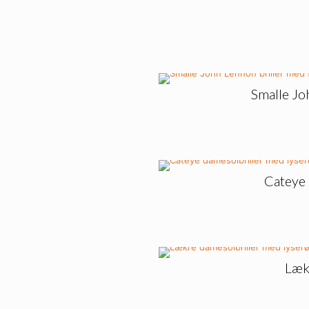
Smalle Jo
Cateye 
Lækr