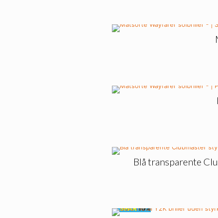
Blå transparente Clu
🔥
SPAR
10%