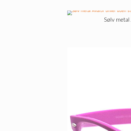
Sølv metal 
🔥
SPAR
25%