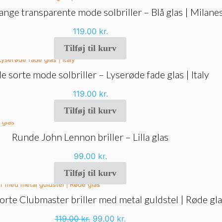
range transparente mode solbriller – Blå glas | Milane
119.00
kr.
Tilføj til kurv
de sorte mode solbriller – Lyserøde fade glas | Italy
119.00
kr.
Tilføj til kurv
Runde John Lennon briller – Lilla glas
99.00
kr.
Tilføj til kurv
sorte Clubmaster briller med metal guldstel | Røde gl
Den
Den
119.00
kr.
99.00
kr.