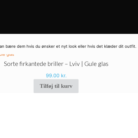
u kan bære dem hvis du ønsker et nyt look eller hvis det klæder dit outfi
Sorte firkantede briller – Lviv | Gule glas
99.00
kr.
Tilføj til kurv