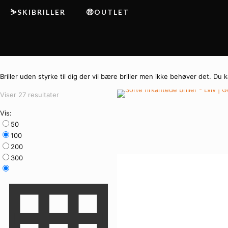
⛷️SKIBRILLER
🤑OUTLET
Briller uden styrke til dig der vil bære briller men ikke behøver det. D
Sorteret
Viser 27 resultater
efter
Vis:
seneste
50
100
200
300