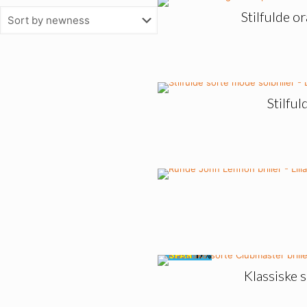
Stilfulde o
Stilful
🔥
SPAR
17%
Klassiske 