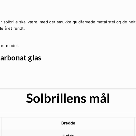
ter solbrille skal være, med det smukke guldfarvede metal stel og de helt
de året rundt.
ster model.
carbonat glas
Solbrillens mål
Bredde