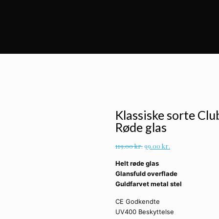
Klassiske sorte Clu
Røde glas
Den
Den
119.00
kr.
99.00
kr.
oprindelige
aktuelle
Helt røde glas
pris
pris
Glansfuld overflade
var:
er:
Guldfarvet metal stel
119.00 kr..
99.00 kr..
CE Godkendte
UV400 Beskyttelse