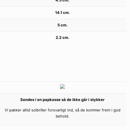
4.5 cm.
14.1 cm.
5 cm.
2.2 cm.
Sendes i en papkasse så de ikke går i stykker
Vi pakker altid solbriller forsvarligt ind, så de kommer frem i god
behold.