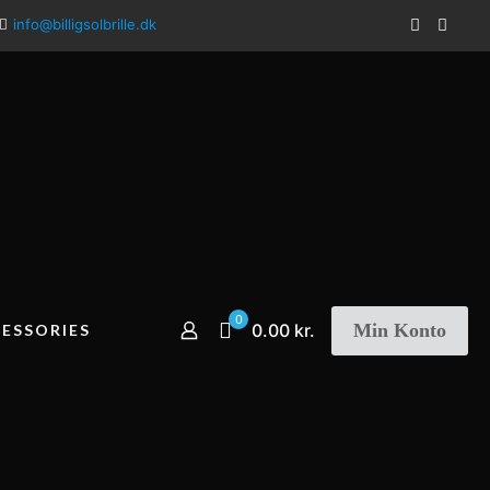
info@billigsolbrille.dk
0
Min Konto
0.00 kr.
ESSORIES