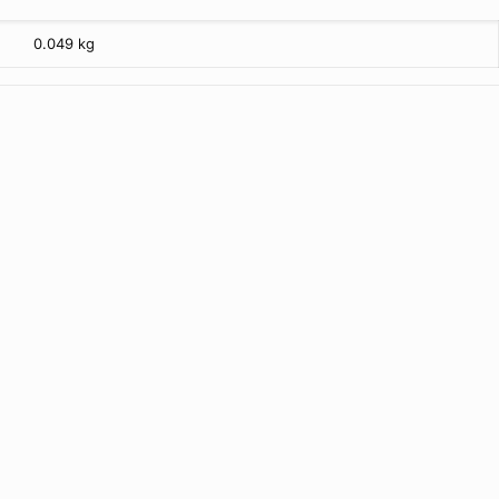
0.049 kg
r og orange glas