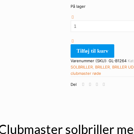
På lager
Klassiske
sorte
Clubmaster
briller
med
Tilføj til kurv
metal
guldstel
Varenummer (SKU):
GL-B1264
Kat
|
SOLBRILLER
,
BRILLER
,
BRILLER U
Røde
clubmaster
røde
glas
Del
antal
 Clubmaster solbriller m