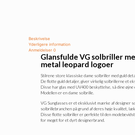
Beskrivelse
Yderligere information
Anmeldelser
0
Glansfulde VG solbriller me
metal leopard logoer
Stilrene store klassiske dame solbriller med guld de
De flotte guld detaljer, giver virkelig solbrillerne et e
Disse har glas med UV400 beskyttelse, så dine øjne 
Modellen er en dame solbrille.
VG Sunglasses er et eksklusivt mærke af designer sol
solbrillebranchen på grund af deres høje kvalitet, læ
Disse flotte solbriller er perfekte til den modebevid
for meget for et dyrt designerbrand.