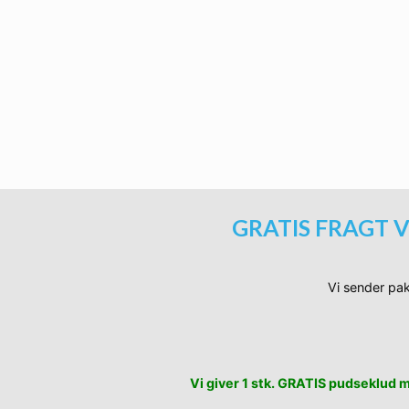
229.
Ti
SPAR
13%
Sorte polariserede VG 
229.
Ti
GRATIS FRAGT V
Vi sender pak
Vi giver 1 stk. GRATIS pudseklud me