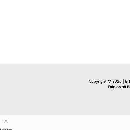
Copyright © 2026 | Billi
Følg os på 
✕
Log ind