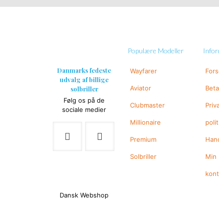
Populære Modeller
Info
Danmarks fedeste
Wayfarer
For
udvalg af billige
Aviator
Beta
solbriller
Følg os på de
Clubmaster
Priv
sociale medier
Millionaire
polit
Premium
Hand
Solbriller
Min
kon
Dansk Webshop