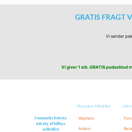
GRATIS FRAGT V
Vi sender pak
Vi giver 1 stk. GRATIS pudseklud me
Populære Modeller
Info
Danmarks fedeste
Wayfarer
For
udvalg af billige
Aviator
Beta
solbriller