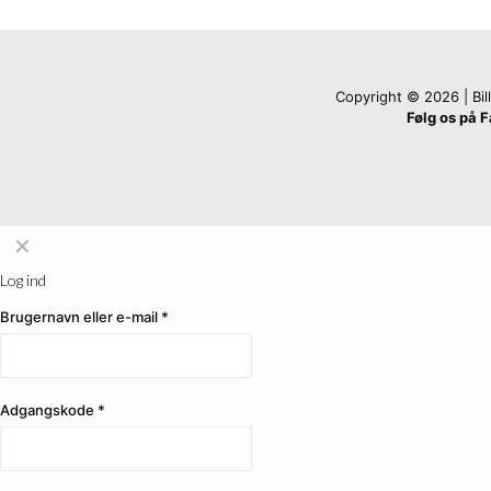
Copyright © 2026 | Billi
Følg os på 
✕
Log ind
Brugernavn eller e-mail
*
Adgangskode
*