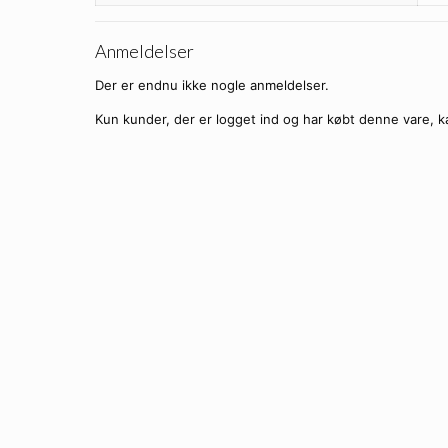
Anmeldelser
Der er endnu ikke nogle anmeldelser.
Kun kunder, der er logget ind og har købt denne vare, k
Sorte Coolness 
Ti
Firkantede Sorte Over
Ti