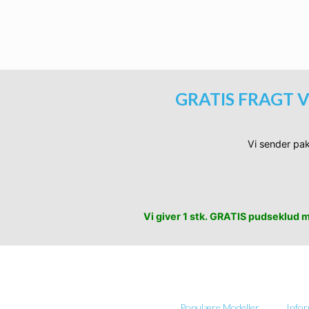
Sorte Manhattan Millionaire So
Ti
GRATIS FRAGT V
Vi sender pak
Vi giver 1 stk. GRATIS pudseklud me
Populære Modeller
Info