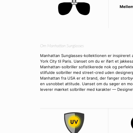
Mellem
Om Manhattan Sunglasses
Manhattan Sunglasses-kollektionen er inspireret
York City til Paris. Uanset om du er iført et jakkesæ
Manhattan-solbriller sofistikerede nok og perfekt
stilfulde solbriller med street-cred uden designer
Manhattan fra USA er et brand, der fanger storby
en usnobbet attitude. Uanset om du søger en mode
leverer mærket solbriller med karakter — Designet 