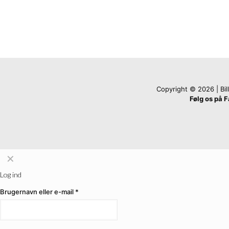
Copyright © 2026 | Billi
Følg os på 
✕
Log ind
Brugernavn eller e-mail
*