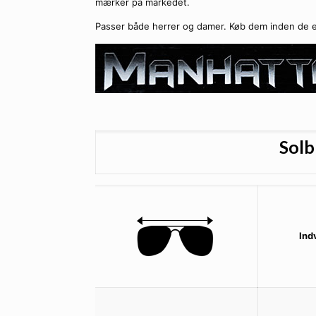
mærker på markedet.
Passer både herrer og damer. Køb dem inden de e
Solb
Ind