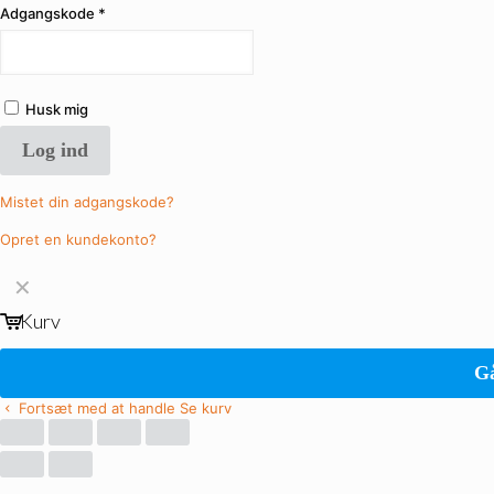
Adgangskode
*
Husk mig
Log ind
Mistet din adgangskode?
Opret en kundekonto?
✕
Kurv
Gå
Fortsæt med at handle
Se kurv