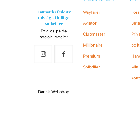
Danmarks fedeste
Wayfarer
For
udvalg af billige
Aviator
Beta
solbriller
Følg os på de
Clubmaster
Priv
sociale medier
Millionaire
polit
Premium
Hand
Solbriller
Min
kon
Dansk Webshop