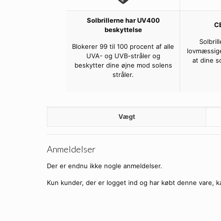
Solbrillerne har UV400
C
beskyttelse
Solbril
Blokerer 99 til 100 procent af alle
lovmæssige
UVA- og UVB-stråler og
at dine s
beskytter dine øjne mod solens
stråler.
Vægt
Anmeldelser
Der er endnu ikke nogle anmeldelser.
Kun kunder, der er logget ind og har købt denne vare, k