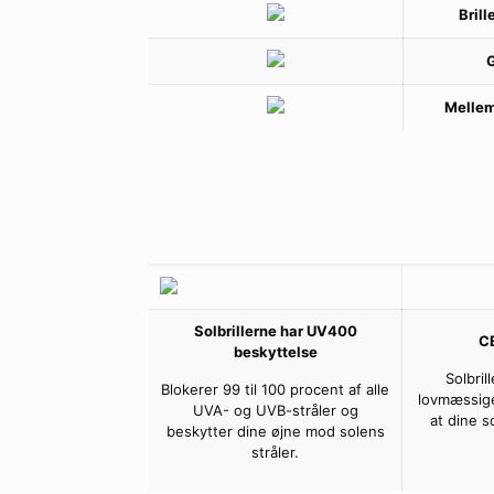
Bril
Mellem
Solbrillerne har UV400
C
beskyttelse
Solbril
Blokerer 99 til 100 procent af alle
lovmæssige
UVA- og UVB-stråler og
at dine s
beskytter dine øjne mod solens
stråler.