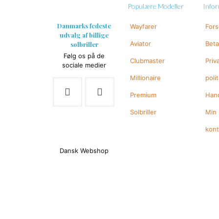
Populære Modeller
Info
Danmarks fedeste
Wayfarer
For
udvalg af billige
Aviator
Beta
solbriller
Følg os på de
Clubmaster
Priv
sociale medier
Millionaire
polit
Premium
Hand
Solbriller
Min
kon
Dansk Webshop