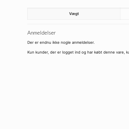
Vægt
Anmeldelser
Der er endnu ikke nogle anmeldelser.
Kun kunder, der er logget ind og har købt denne vare, k
Sorte VG Solbriller –
Ti
Brun turtle VG Solbrille