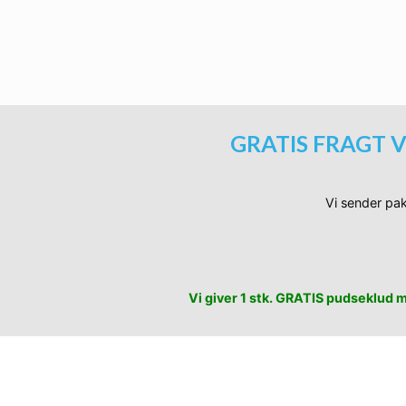
Sorte VG Solbriller 
Ti
GRATIS FRAGT V
Vi sender pak
Vi giver 1 stk. GRATIS pudseklud me