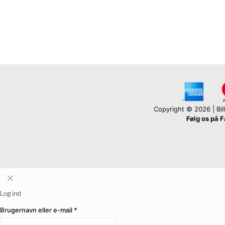
Copyright © 2026 | Billi
Følg os på 
✕
Log ind
Brugernavn eller e-mail
*