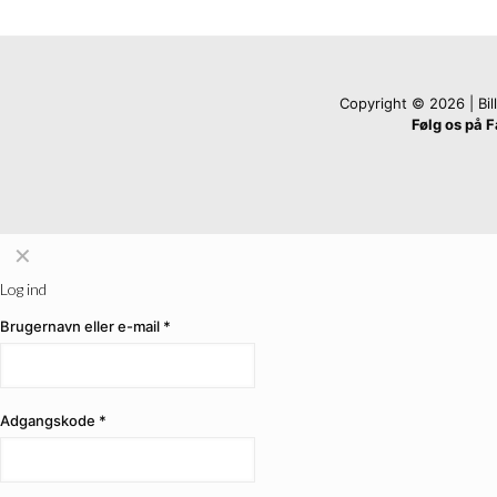
Copyright © 2026 | Billi
Følg os på 
✕
Log ind
Brugernavn eller e-mail
*
Adgangskode
*