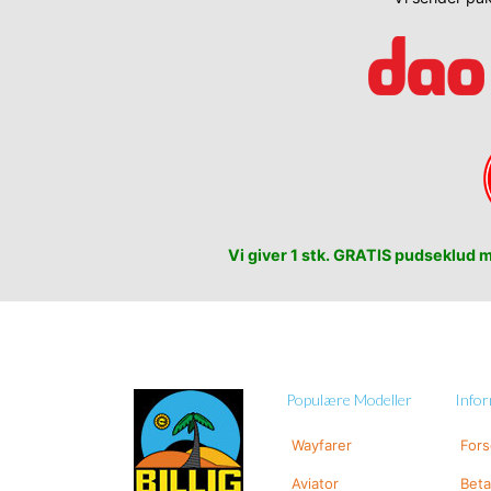
Vi giver 1 stk. GRATIS pudseklud me
Populære Modeller
Info
Wayfarer
For
Aviator
Beta