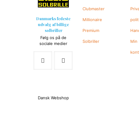
Clubmaster
Priv
Danmarks fedeste
Millionaire
polit
udvalg af billige
solbriller
Premium
Hand
Følg os på de
Solbriller
Min
sociale medier
kon
Dansk Webshop