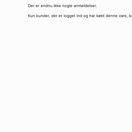
Der er endnu ikke nogle anmeldelser.
Kun kunder, der er logget ind og har købt denne vare, k
Blå transparente Clubmaster style sol
Ti
Runde guldfarvede solbril
Ti
Smalle John Lennon solbrill