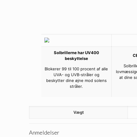
Solbrillerne har UV400
C
beskyttelse
Solbril
Blokerer 99 til 100 procent af alle
lovmæssige
UVA- og UVB-stråler og
at dine s
beskytter dine øjne mod solens
stråler.
Vægt
Anmeldelser