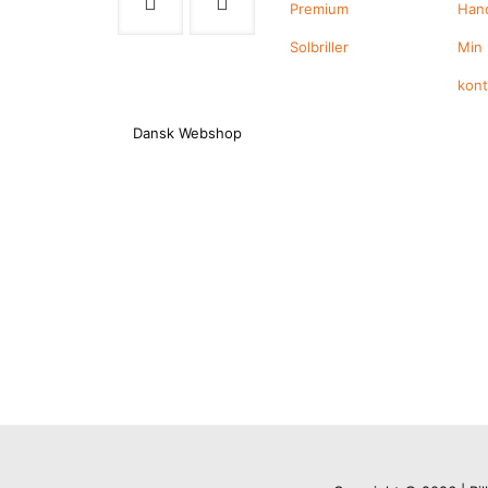
Premium
Hand
Solbriller
Min
kon
Dansk Webshop