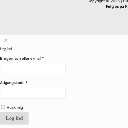
Copyright © 2026 | Billi
Følg os på 
✕
Log ind
Brugernavn eller e-mail
*
Adgangskode
*
Husk mig
Log ind