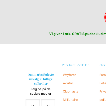
Vi giver 1 stk. GRATIS pudseklud me
Populære Modeller
Info
Danmarks fedeste
Wayfarer
For
udvalg af billige
Aviator
Beta
solbriller
Følg os på de
Clubmaster
Priv
sociale medier
Millionaire
polit