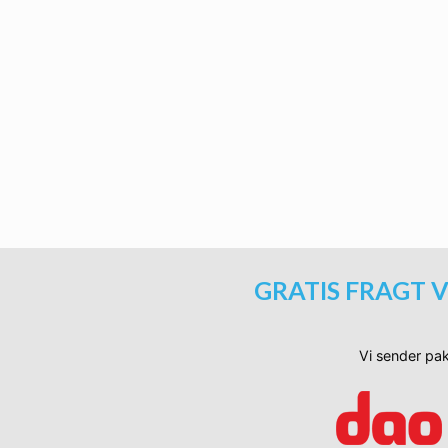
Røde baby / børne Wayfarer 
Ti
Lyselilla baby / børne Wayfare
Ti
GRATIS FRAGT V
Vi sender pak