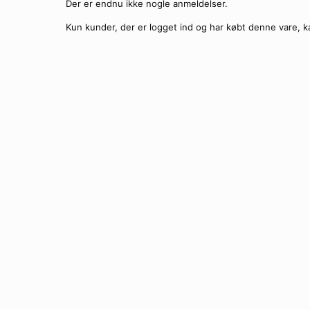
Der er endnu ikke nogle anmeldelser.
Kun kunder, der er logget ind og har købt denne vare, k
Matsorte Wayfarer bø
Ti
Pink og sorte Wayfare
Ti
Transparente børne Wa