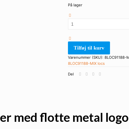
På lager
Locs
Solbriller
-
Vale
|
Tilføj til kurv
Blå-
grønne
Varenummer (SKU):
8LOC91188-
spejlglas
8LOC91188-MIX
locs
antal
Del
ler med flotte metal log