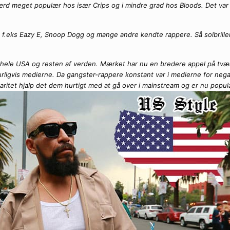
 meget populær hos især Crips og i mindre grad hos Bloods. Det var så 
e, f.eks Eazy E, Snoop Dogg og mange andre kendte rappere. Så solbrill
 i hele USA og resten af verden. Mærket har nu en bredere appel på tvær
urligvis medierne. Da gangster-rappere konstant var i medierne for negat
laritet hjalp det dem hurtigt med at gå over i mainstream og er nu popu