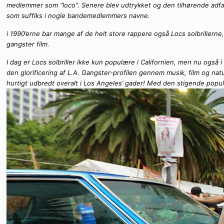
medlemmer som “loco”. Senere blev udtrykket og den tilhørende adfærd
som suffiks i nogle bandemedlemmers navne.
i 1990’erne bar mange af de helt store rappere også Locs solbrillern
gangster film.
I dag er Locs solbriller ikke kun populære i Californien, men nu også
den glorificering af L.A. Gangster-profilen gennem musik, film og nat
hurtigt udbredt overalt i Los Angeles’ gader! Med den stigende popu