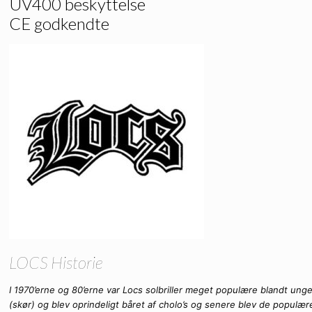
UV400 beskyttelse
CE godkendte
LOCS Historie
I 1970’erne og 80’erne var Locs solbriller meget populære blandt ung
(skør) og blev oprindeligt båret af cholo’s og senere blev de populæ