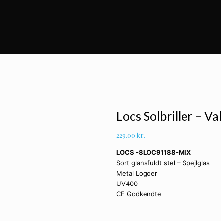
Locs Solbriller – Va
229.00
kr.
LOCS -8LOC91188-MIX
Sort glansfuldt stel – Spejlglas
Metal Logoer
UV400
CE Godkendte