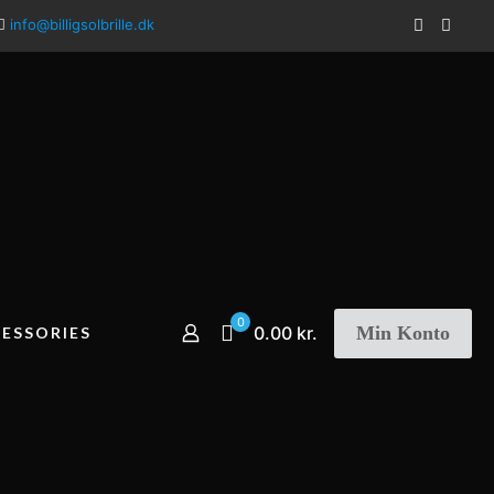
info@billigsolbrille.dk
0
Min Konto
0.00 kr.
ESSORIES