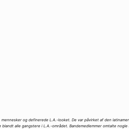
e mennesker og definerede L.A.-looket. De var påvirket af den latiname
re blandt alle gangstere i L.A.-området. Bandemedlemmer omtalte nogle af