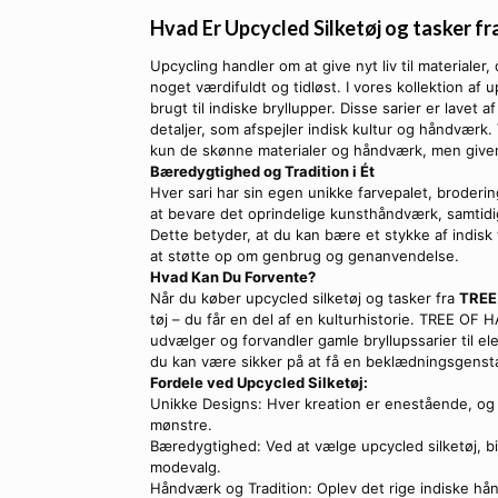
Hvad Er Upcycled Silketøj og tasker 
Upcycling handler om at give nyt liv til materialer,
noget værdifuldt og tidløst. I vores kollektion af 
brugt til indiske bryllupper. Disse sarier er lavet 
detaljer, som afspejler indisk kultur og håndværk.
kun de skønne materialer og håndværk, men giver 
Bæredygtighed og Tradition i Ét
Hver sari har sin egen unikke farvepalet, brodering
at bevare det oprindelige kunsthåndværk, samtidi
Dette betyder, at du kan bære et stykke af indisk 
at støtte op om genbrug og genanvendelse.
Hvad Kan Du Forvente?
Når du køber upcycled silketøj og tasker fra
TREE
tøj – du får en del af en kulturhistorie. TREE OF
udvælger og forvandler gamle bryllupssarier til ele
du kan være sikker på at få en beklædningsgenst
Fordele ved Upcycled Silketøj:
Unikke Designs: Hver kreation er enestående, og 
mønstre.
Bæredygtighed: Ved at vælge upcycled silketøj, bid
modevalg.
Håndværk og Tradition: Oplev det rige indiske hån