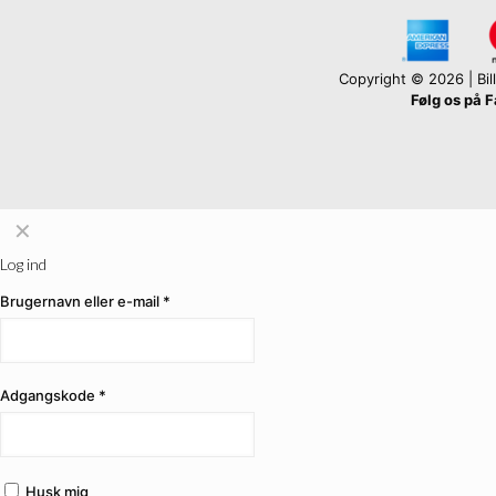
Copyright © 2026 | Billi
Følg os på 
✕
Log ind
Brugernavn eller e-mail
*
Adgangskode
*
Husk mig