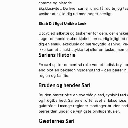
charme og historie.
Eksklusivitet: Da hver sari er unik, får du tøj og ta
ønsker at skille dig ud med noget særligt.
Skab Dit Eget Unikke Look
Upcycled silketøj og tasker er for dem, der øns
søger en spektakulær kjole til en særlig lejlighed el
dig en smuk, eksklusiv og bæredygtig løsning. Ve
ikke kun et smukt stykke tøj eller en taske, men o
Sariens Historie
En
sari
spiller en central rolle ved et indisk bryll
end blot en beklædningsgenstand – den bærer hist
region og familie.
Bruden og hendes Sari
Bruden bærer ofte en overdådig sari, typisk i rød 
og frugtbarhed. Sarien er ofte lavet af luksuriøse
guldtråde. I mange regioner modtager bruden sar
bærer den under de vigtigste bryllupsritualer.
Gæsternes Sari