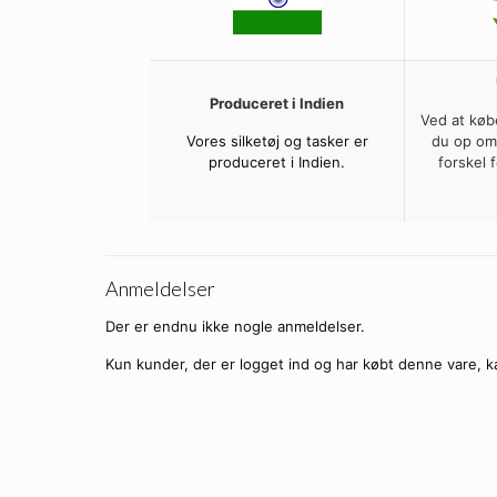
Produceret i Indien
Ved at køb
Vores silketøj og tasker er
du op om
produceret i Indien.
forskel 
Anmeldelser
Der er endnu ikke nogle anmeldelser.
Kun kunder, der er logget ind og har købt denne vare, k
SPAR
40%
Upcycled indiske Si