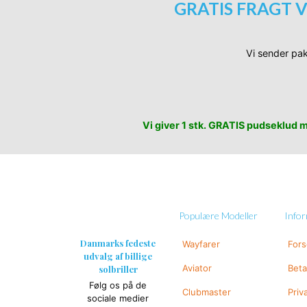
GRATIS FRAGT V
Vi sender pak
Vi giver 1 stk. GRATIS pudseklud me
Populære Modeller
Info
Danmarks fedeste
Wayfarer
For
udvalg af billige
Aviator
Beta
solbriller
Følg os på de
Clubmaster
Priv
sociale medier