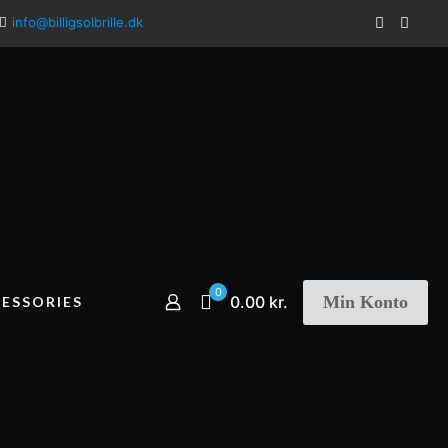
info@billigsolbrille.dk
0
Min Konto
0.00 kr.
ESSORIES