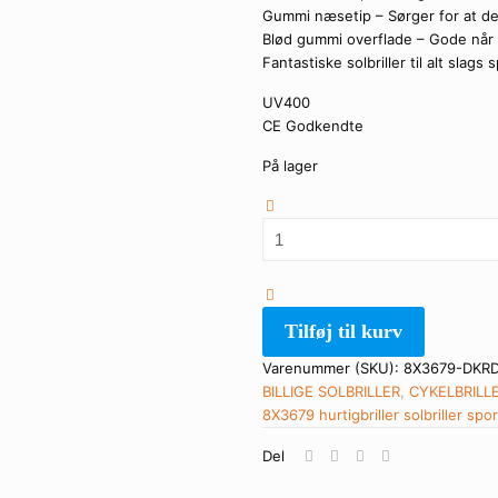
Gummi næsetip – Sørger for at de
Blød gummi overflade – Gode når
Fantastiske solbriller til alt slags 
UV400
CE Godkendte
På lager
X-
Loop
Solbriller
-
Sporty-
Tilføj til kurv
X
|
Varenummer (SKU):
8X3679-DKR
Mørkerødt
BILLIGE SOLBRILLER
,
CYKELBRILL
stel
8X3679
hurtigbriller
solbriller
spor
-
Del
Multicolor
spejlglas