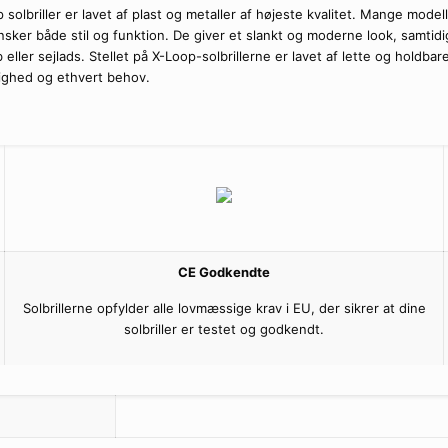
op solbriller er lavet af plast og metaller af højeste kvalitet. Mange mod
ønsker både stil og funktion. De giver et slankt og moderne look, samti
øb eller sejlads. Stellet på X-Loop-solbrillerne er lavet af lette og holdb
lighed og ethvert behov.
CE Godkendte
Solbrillerne opfylder alle lovmæssige krav i EU, der sikrer at dine
solbriller er testet og godkendt.