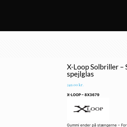
X-Loop Solbriller –
spejlglas
249.00
kr.
X-LOOP – 8X3679
Gummi ender på stængerne – For