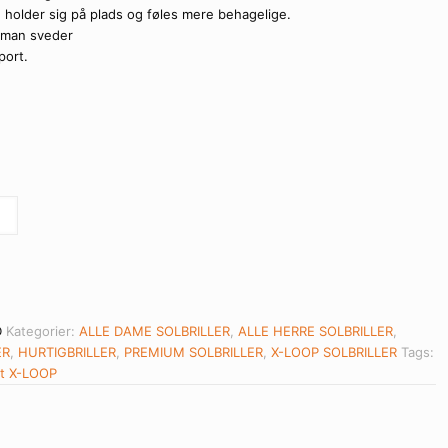
 holder sig på plads og føles mere behagelige.
 man sveder
sport.
D
Kategorier:
ALLE DAME SOLBRILLER
,
ALLE HERRE SOLBRILLER
,
ER
,
HURTIGBRILLER
,
PREMIUM SOLBRILLER
,
X-LOOP SOLBRILLER
Tags:
t
X-LOOP