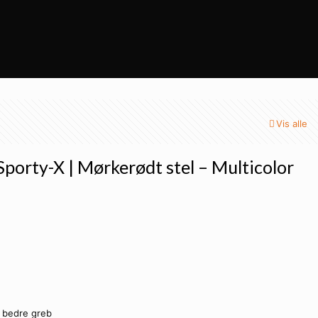
Vis alle
 Sporty-X | Mørkerødt stel – Multicolor
 bedre greb