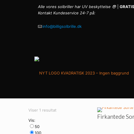
Alle vores solbriller har UV beskyttelse 😎
|
GRATIS
Kontakt Kundeservice 24-7 på:
info@billigsolbrille.dk
Viser 1 resultat
Firkantede Sor
Vis:
50
100