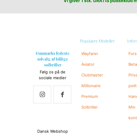
Vi giver 1 stk. GRATIS pudseklud me
Populære Modeller
Info
Danmarks fedeste
Wayfarer
For
udvalg af billige
Aviator
Beta
solbriller
Følg os på de
Clubmaster
Priv
sociale medier
Millionaire
polit
Premium
Hand
Solbriller
Min
kon
Dansk Webshop