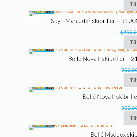
Til
🔥
SPAR
36%
Spy+ Marauder skibriller – 31000
1,250.
Til
🔥
SPAR
53%
Bollé Nova II skibriller – 
799.0
Til
🔥
SPAR
53%
Bollé Nova II skibri
799.0
Til
🔥
SPAR
53%
Bollé Maddox skibr