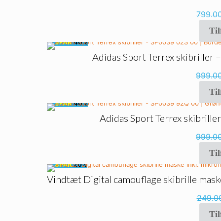
799.0
Til
🔥
SPAR
40%
Adidas Sport Terrex skibriller
999.0
Til
🔥
SPAR
40%
Adidas Sport Terrex skibrill
999.0
Til
🔥
SPAR
20%
Vindtæt Digital camouflage skibrille maske
249.0
Til