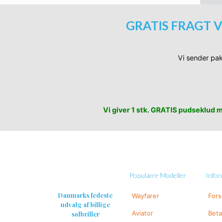
GRATIS FRAGT V
Vi sender pak
Vi giver 1 stk. GRATIS pudseklud me
Populære Modeller
Info
Danmarks fedeste
Wayfarer
For
udvalg af billige
Aviator
Beta
solbriller