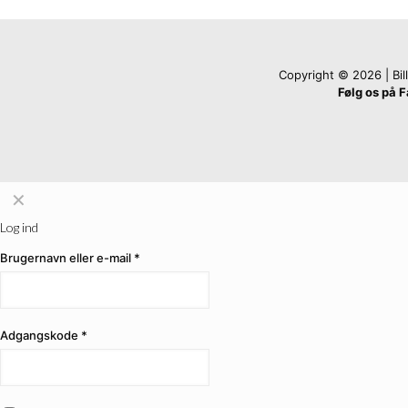
Copyright © 2026 | Billi
Følg os på 
✕
Log ind
Brugernavn eller e-mail
*
Adgangskode
*