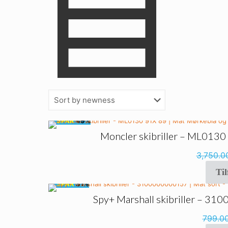
🔥
SPAR
49%
Moncler skibriller – ML0130
3,750.
Til
🔥
SPAR
31%
Spy+ Marshall skibriller – 31
799.0