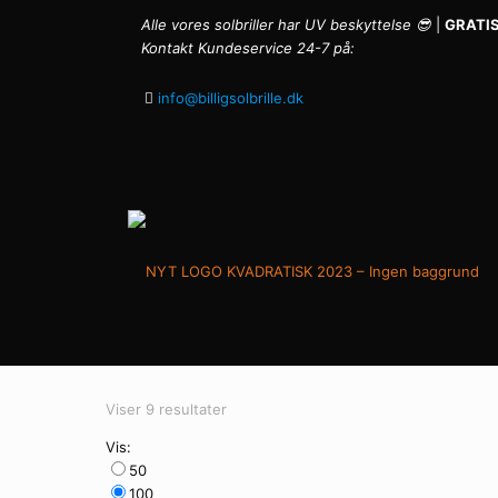
Alle vores solbriller har UV beskyttelse 😎
|
GRATIS
Kontakt Kundeservice 24-7 på:
info@billigsolbrille.dk
Sorteret
Viser 9 resultater
efter
Vis:
seneste
50
100