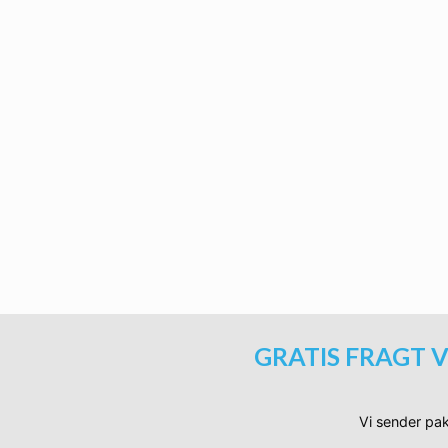
Biohazard Sports solbrille
Ti
Biohazard Sports solbriller |
Ti
GRATIS FRAGT V
Vi sender pak