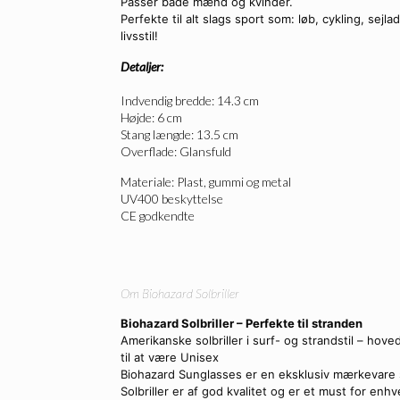
Passer både mænd og kvinder.
Perfekte til alt slags sport som: løb, cykling, sejl
livsstil!
Detaljer:
Indvendig bredde: 14.3 cm
Højde: 6 cm
Stang længde: 13.5 cm
Overflade: Glansfuld
Materiale: Plast, gummi og metal
UV400 beskyttelse
CE godkendte
Om Biohazard Solbriller
Biohazard Solbriller – Perfekte til stranden
Amerikanske solbriller i surf- og strandstil – hov
til at være Unisex
Biohazard Sunglasses er en eksklusiv mærkevare ser
Solbriller er af god kvalitet og er et must for en