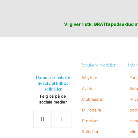
Vi giver 1 stk. GRATIS pudseklud me
Populære Modeller
Info
Danmarks fedeste
Wayfarer
For
udvalg af billige
Aviator
Beta
solbriller
Følg os på de
Clubmaster
Priv
sociale medier
Millionaire
polit
Premium
Hand
Solbriller
Min