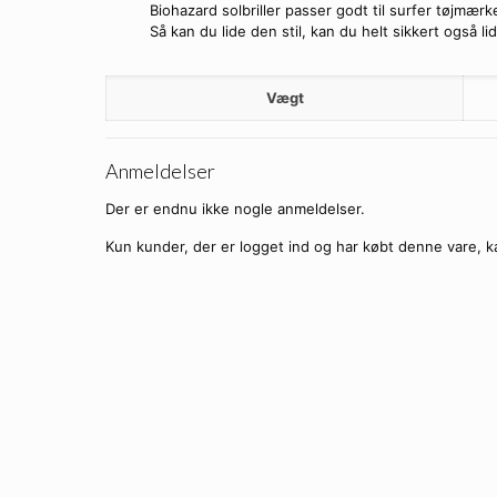
Biohazard solbriller passer godt til surfer tøjmærke
Så kan du lide den stil, kan du helt sikkert også l
Vægt
Anmeldelser
Der er endnu ikke nogle anmeldelser.
Kun kunder, der er logget ind og har købt denne vare, k
X-Loop Solbriller – Sporty-X 
Ti
X-Loop Solbriller – Spor