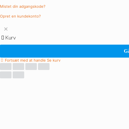
Mistet din adgangskode?
Opret en kundekonto?
✕
Kurv
Gå
Fortsæt med at handle
Se kurv