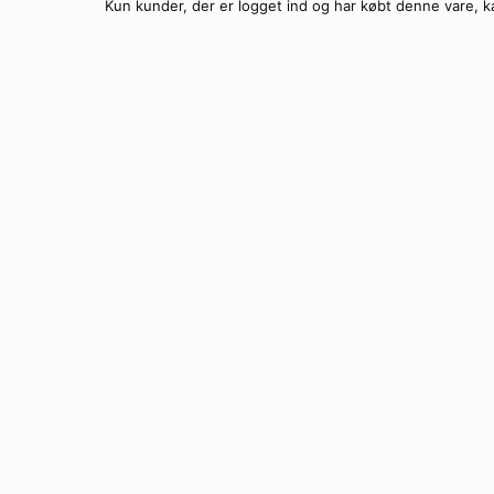
Kun kunder, der er logget ind og har købt denne vare, k
Sorte VG Solbriller –
Ti
Brun turtle VG Solbrille
Ti
Grå transparente VG Solbriller med s
Ti