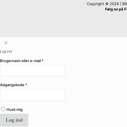
Copyright © 2026 | Billi
Følg os på 
✕
Log ind
Brugernavn eller e-mail
*
Adgangskode
*
Husk mig
Log ind