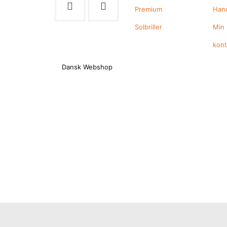
Premium
Hand
Solbriller
Min
kon
Dansk Webshop