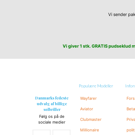
Vi sender pak
Vi giver 1 stk. GRATIS pudseklud me
Populære Modeller
Info
Danmarks fedeste
Wayfarer
For
udvalg af billige
Aviator
Beta
solbriller
Følg os på de
Clubmaster
Priv
sociale medier
Millionaire
polit