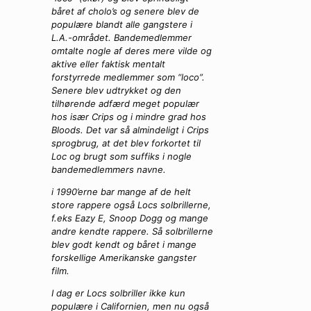
båret af cholo’s og senere blev de
populære blandt alle gangstere i
L.A.-området. Bandemedlemmer
omtalte nogle af deres mere vilde og
aktive eller faktisk mentalt
forstyrrede medlemmer som “loco”.
Senere blev udtrykket og den
tilhørende adfærd meget populær
hos især Crips og i mindre grad hos
Bloods. Det var så almindeligt i Crips
sprogbrug, at det blev forkortet til
Loc og brugt som suffiks i nogle
bandemedlemmers navne.
i 1990’erne bar mange af de helt
store rappere også Locs solbrillerne,
f.eks Eazy E, Snoop Dogg og mange
andre kendte rappere. Så solbrillerne
blev godt kendt og båret i mange
forskellige Amerikanske gangster
film.
I dag er Locs solbriller ikke kun
populære i Californien, men nu også