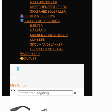
NATKØREBRILLER
SIKKERHEDSBRILLER OG
SIKKERHEDSOLBRILLER
ETUIER & TILBEHØR
TØJ OG ACCESSORIES
BÆLTER
HÅRBÅND
MASKER / HALSEDISSER
SMYKKER
SKOVMANDSJAKKER
UPCYCLED SILKETØJ
⛷️SKIBRILLER
OUTLET
0
0.00 kr.
Min Konto
✕