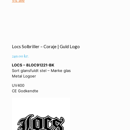
Vis alle
Locs Solbriller – Coraje | Guld Logo
249.00
kr.
LOCS – 8LOC91221-BK
Sort glansfuldt stel – Mørke glas
Metal Logoer
UV400
CE Godkendte