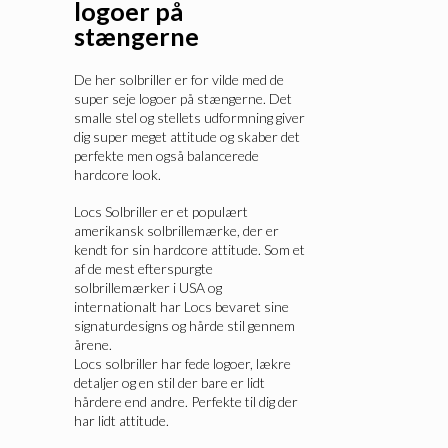
logoer på
stængerne
De her solbriller er for vilde med de
super seje logoer på stængerne. Det
smalle stel og stellets udformning giver
dig super meget attitude og skaber det
perfekte men også balancerede
hardcore look.
Locs Solbriller er et populært
amerikansk solbrillemærke, der er
kendt for sin hardcore attitude. Som et
af de mest efterspurgte
solbrillemærker i USA og
internationalt har Locs bevaret sine
signaturdesigns og hårde stil gennem
årene.
Locs solbriller har fede logoer, lækre
detaljer og en stil der bare er lidt
hårdere end andre. Perfekte til dig der
har lidt attitude.