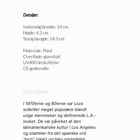
Detaljer:
Indvendig bredde: 14 cm
Højde: 4.2 cm
Stang længde: 14.3 cm
Materiale: Plast
Overflade: glansfuld
UV400 beskyttelse
CE godkendte
LOCS Historie
I 1970’erne og 80’erne var Locs
solbriller meget populære blandt
unge mennesker og definerede L.A.-
looket. De var påvirket af den
latinamerikanske kultur i Los Angeles
og stammer fra det spanske ord
“loco” (skør) og blev oprindeligt