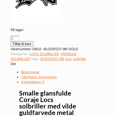
På lager
Locs
Solbriller
Tilføj til kurv
-
Varenummer (SKU):
8LOC91221-BK-GOLD
Coraje
Kategorier:
LOCS SOLBRILLER
,
PREMIUM
|
SOLBRILLER
Tags:
8LOC91221-BK
locs
solbriller
Guld
Del
Logo
Beskrivelse
antal
Yderligere information
Anmeldelser
0
Smalle glansfulde
Coraje Locs
solbriller med vilde
guldfarvede metal