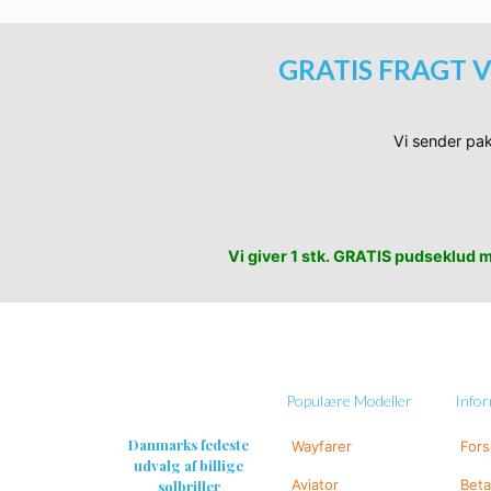
GRATIS FRAGT V
Vi sender pak
Vi giver 1 stk. GRATIS pudseklud me
Populære Modeller
Info
Danmarks fedeste
Wayfarer
For
udvalg af billige
Aviator
Beta
solbriller