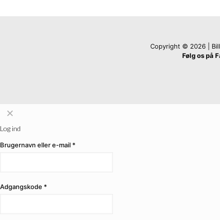
Copyright © 2026 | Billi
Følg os på 
✕
Log ind
Brugernavn eller e-mail
*
Adgangskode
*