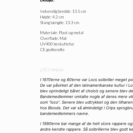
Indvendig bredde: 13.5 cm
Højde: 4.2 cm
Stang længde: 13.3 cm
Materiale: Plast og metal
Overflade: Mat
UV400 beskyttelse
CE godkendte
LOCS Historie
I 1970’erne og 80’erne var Locs solbriller meget
De var påvirket af den latinamerikanske kultur i 
blev oprindeligt båret af cholo’s og senere blev d
Bandemedlemmer omtalte nogle af deres mere vild
som “loco”. Senere blev udtrykket og den tilhøre
hos Bloods. Det var så almindeligt i Crips sprogbru
bandemedlemmers navne.
i 1990’erne bar mange af de helt store rappere o
andre kendte rappere. Så solbrillerne blev godt k