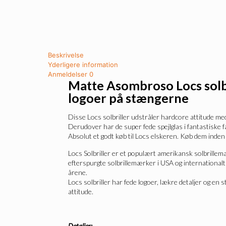
Beskrivelse
Yderligere information
Anmeldelser
0
Matte Asombroso Locs solb
logoer på stængerne
Disse Locs solbriller udstråler hardcore attitude med
Derudover har de super fede spejlglas i fantastiske f
Absolut et godt køb til Locs elskeren. Køb dem inden
Locs Solbriller er et populært amerikansk solbrillem
efterspurgte solbrillemærker i USA og internationalt
årene.
Locs solbriller har fede logoer, lækre detaljer og en st
attitude.
Detaljer: