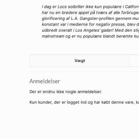
I dag er Locs solbriller ikke kun populære i Cali
har nu en bredere appel på tværs af alle forbruge
glorificering af L.A. Gangster-profilen gennem mu
konstant var i medierne for negativ presse, blev d
udbredt overalt i Los Angeles’ gader! Med den sti
mainstream og er nu populære blandt berømte kun
Vægt
Anmeldelser
Der er endnu ikke nogle anmeldelser.
Kun kunder, der er logget ind og har købt denne vare, k
Locs Sol