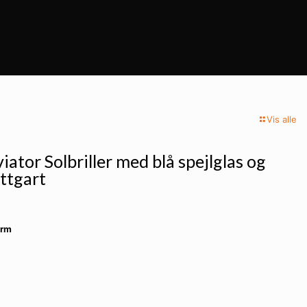
Vis alle
iator Solbriller med blå spejlglas og
uttgart
orm