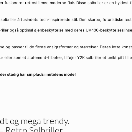
der fusionerer retrostil med moderne flair. Disse solbriller er en hyldest
briller årtusindets tech-inspirerede stil. Den skarpe, futuristiske æsteti
ller også optimal øjenbeskyttelse med deres UV400-beskyttelseslinser, 
rne og passer til de fleste ansigtsformer og størrelser. Deres lette kon
r eller som et statement-tilbehør, tilføjer Y2K solbriller et unikt pift ti
 der stadig har sin plads i nutidens mode!
ndt og mega trendy.
– Retro Solbriller