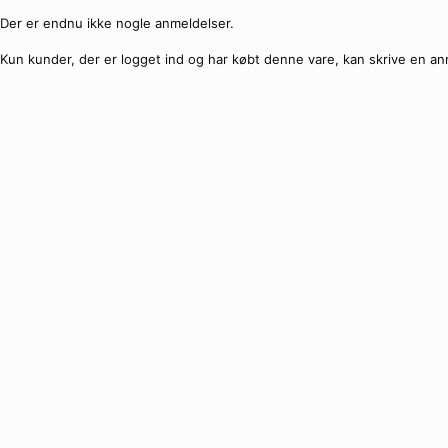
Der er endnu ikke nogle anmeldelser.
Kun kunder, der er logget ind og har købt denne vare, kan skrive en an
🔥
SPAR
10%
Ultra ultra s
🔥
SPAR
13%
Firkantede Y2