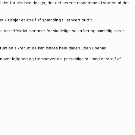
 til det futuristiske design, der definerede modeæraen i starten af det
k tilføjer et strejf af spænding til ethvert outfit.
der effektivt skærmer for skadelige solstråler og samtidig sikrer
struktion sikrer, at de kan bæres hele dagen uden ubehag.
l enhver lejlighed og fremhæver din personlige stil med et strejf af