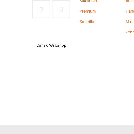
Millionaire
polit
Premium
Hand
Solbriller
Min
kon
Dansk Webshop