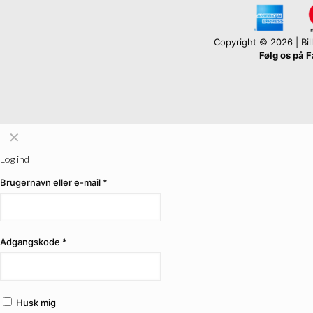
Copyright © 2026 | Billi
Følg os på 
✕
Log ind
Brugernavn eller e-mail
*
Adgangskode
*
Husk mig