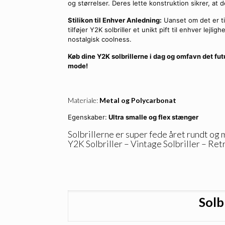
og størrelser. Deres lette konstruktion sikrer, a
Stilikon til Enhver Anledning:
Uanset om det er til
tilføjer Y2K solbriller et unikt pift til enhver lejl
nostalgisk coolness.
Køb dine Y2K solbrillerne i dag og omfavn det futu
mode!
Materiale:
Metal og Polycarbonat
Egenskaber:
Ultra smalle og flex stænger
Solbrillerne er super fede året rundt og
Y2K Solbriller – Vintage Solbriller – Retr
Solb