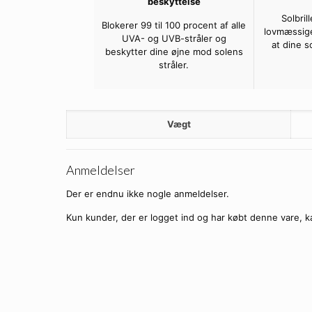
beskyttelse
Solbril
Blokerer 99 til 100 procent af alle
lovmæssige
UVA- og UVB-stråler og
at dine s
beskytter dine øjne mod solens
stråler.
Vægt
Anmeldelser
Der er endnu ikke nogle anmeldelser.
Kun kunder, der er logget ind og har købt denne vare, k
🔥
SPAR
10%
Guld metal Y2
99.