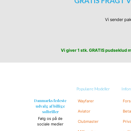
GRATIS FRAGT V
Vi sender pak
Vi giver 1 stk. GRATIS pudseklud me
Populære Modeller
Info
Danmarks fedeste
Wayfarer
For
udvalg af billige
Aviator
Beta
solbriller
Følg os på de
Clubmaster
Priv
sociale medier