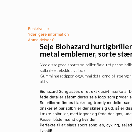
Beskrivelse
Yderligere information
Anmeldelser
0
Seje Biohazard hurtigbriller
metal emblemer, sorte stæ
Med disse gode sports solbriller får du et par solbril
solbrille et eksklusivt look.
Gummi næsetippen og gummi detaljerne på stængerne g
aktiv
Biohazard Sunglasses er et eksklusivt mærke af bea
fede detaljer såsom deres seje logo som pryder so
Solbrillerne findes i lækre og trendy modeller samt i
ønsker et par solbriller der skiller sig ud, så er di
Lækre solbriller, med logoer og fede designs, ude
Passer både mænd og kvinder.
Perfekte til alt slags sport som: løb, cykling, sejl
livsstil!