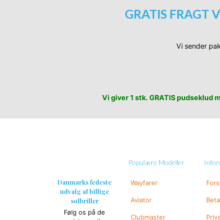
GRATIS FRAGT V
Vi sender pak
Vi giver 1 stk. GRATIS pudseklud me
Populære Modeller
Info
Danmarks fedeste
Wayfarer
For
udvalg af billige
Aviator
Beta
solbriller
Følg os på de
Clubmaster
Priv