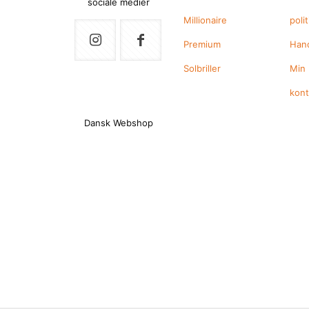
sociale medier
Millionaire
polit
Premium
Hand
Solbriller
Min
kon
Dansk Webshop