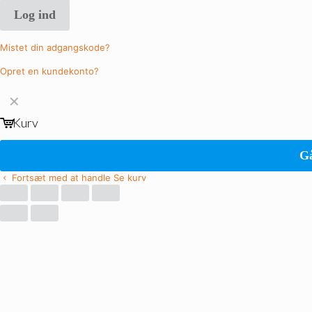
Log ind
Mistet din adgangskode?
Opret en kundekonto?
✕
Kurv
Gå
Fortsæt med at handle
Se kurv