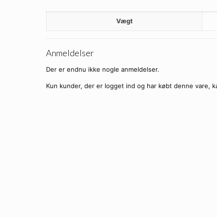
Vægt
Anmeldelser
Der er endnu ikke nogle anmeldelser.
Kun kunder, der er logget ind og har købt denne vare, k
X-Loop Solbriller – Sporty-X 
Ti
X-Loop Solbriller – Spor