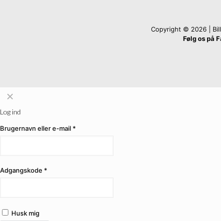
Copyright © 2026 | Billi
Følg os på 
✕
Log ind
Brugernavn eller e-mail
*
Adgangskode
*
Husk mig