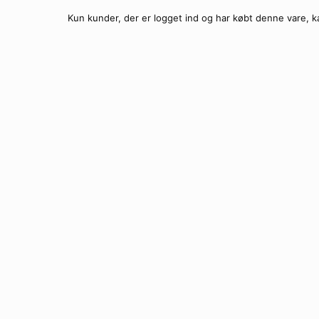
Kun kunder, der er logget ind og har købt denne vare, k
Locs Sol
Ti
SPAR
4%
Locs Sol
249.
Ti
Locs So