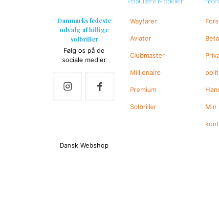
Populære Modeller
Info
Danmarks fedeste
Wayfarer
For
udvalg af billige
Aviator
Beta
solbriller
Følg os på de
Clubmaster
Priv
sociale medier
Millionaire
polit
Premium
Hand
Solbriller
Min
kon
Dansk Webshop