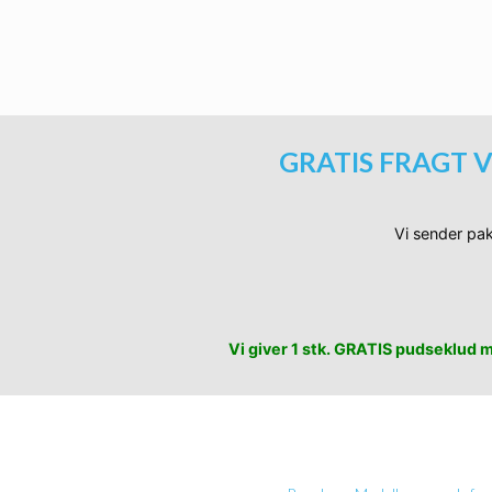
Locs Solbriller 
Ti
GRATIS FRAGT V
Vi sender pak
Vi giver 1 stk. GRATIS pudseklud me