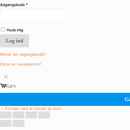
Adgangskode
*
Husk mig
Log ind
Mistet din adgangskode?
Opret en kundekonto?
✕
Kurv
Gå
Fortsæt med at handle
Se kurv