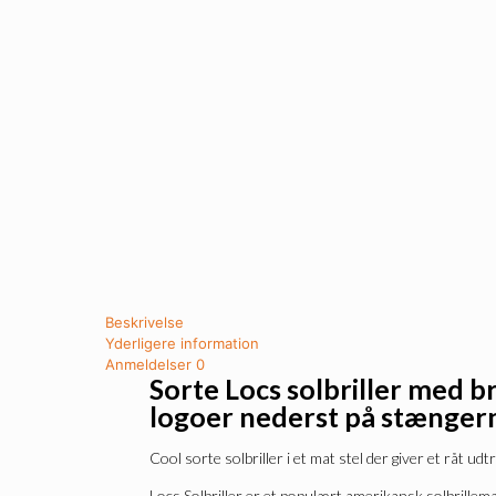
Beskrivelse
Yderligere information
Anmeldelser
0
Sorte Locs solbriller med b
logoer nederst på stænger
Cool sorte solbriller i et mat stel der giver et råt udtr
Locs Solbriller er et populært amerikansk solbrillem