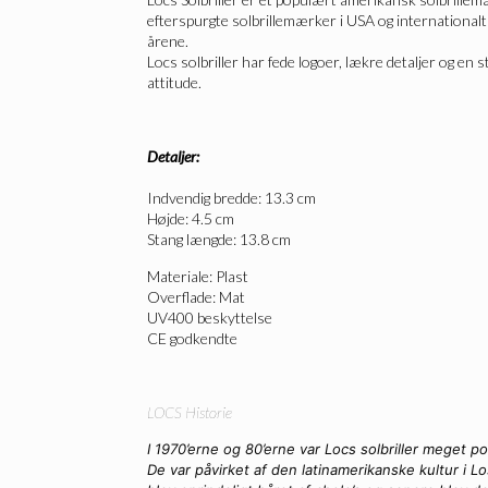
efterspurgte solbrillemærker i USA og internationalt
årene.
Locs solbriller har fede logoer, lækre detaljer og en st
attitude.
Detaljer:
Indvendig bredde: 13.3 cm
Højde: 4.5 cm
Stang længde: 13.8 cm
Materiale: Plast
Overflade: Mat
UV400 beskyttelse
CE godkendte
LOCS Historie
I 1970’erne og 80’erne var Locs solbriller meget
De var påvirket af den latinamerikanske kultur i 