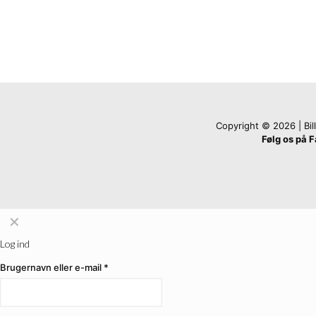
Copyright © 2026 | Billi
Følg os på 
✕
Log ind
Brugernavn eller e-mail
*