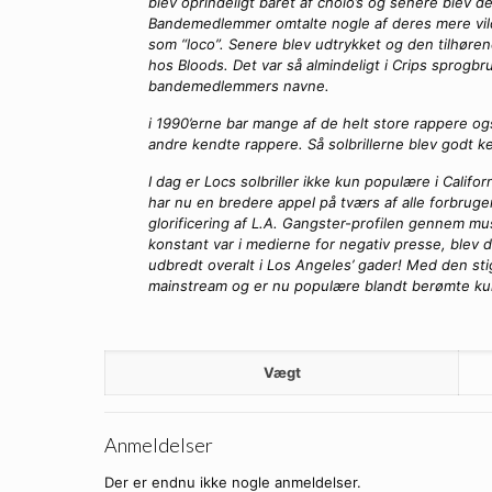
blev oprindeligt båret af cholo’s og senere blev d
Bandemedlemmer omtalte nogle af deres mere vild
som “loco”. Senere blev udtrykket og den tilhøre
hos Bloods. Det var så almindeligt i Crips sprogbru
bandemedlemmers navne.
i 1990’erne bar mange af de helt store rappere o
andre kendte rappere. Så solbrillerne blev godt k
I dag er Locs solbriller ikke kun populære i Cali
har nu en bredere appel på tværs af alle forbruge
glorificering af L.A. Gangster-profilen gennem mu
konstant var i medierne for negativ presse, blev d
udbredt overalt i Los Angeles’ gader! Med den sti
mainstream og er nu populære blandt berømte kun
Vægt
Anmeldelser
Der er endnu ikke nogle anmeldelser.