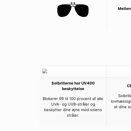
Mellem
Solbrillerne har UV400
C
beskyttelse
Solbril
Blokerer 99 til 100 procent af alle
lovmæssige
UVA- og UVB-stråler og
at dine s
beskytter dine øjne mod solens
stråler.