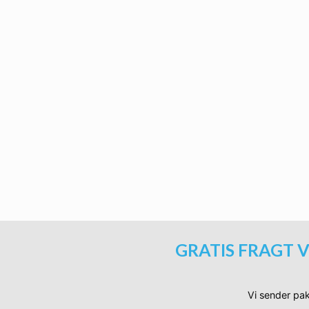
Ti
Biohazard Sports solbrille
Ti
Biohazard Sports solbriller |
Ti
GRATIS FRAGT V
Vi sender pak