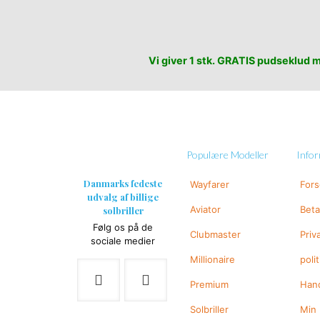
Vi giver 1 stk. GRATIS pudseklud me
Populære Modeller
Info
Danmarks fedeste
Wayfarer
For
udvalg af billige
Aviator
Beta
solbriller
Følg os på de
Clubmaster
Priv
sociale medier
Millionaire
polit
Premium
Hand
Solbriller
Min