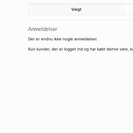
Vægt
Anmeldelser
Der er endnu ikke nogle anmeldelser.
Kun kunder, der er logget ind og har købt denne vare, k
X-Loop Solbriller – Sporty-X 
Ti
X-Loop Solbriller – Spor