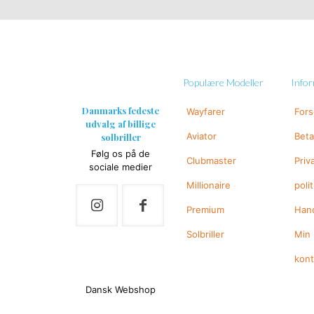
Populære Modeller
Info
Danmarks fedeste
Wayfarer
For
udvalg af billige
Aviator
Beta
solbriller
Følg os på de
Clubmaster
Priv
sociale medier
Millionaire
polit
Premium
Hand
Solbriller
Min
kon
Dansk Webshop