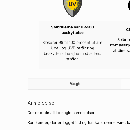
Solbrillerne har UV400
C
beskyttelse
Solbril
Blokerer 99 til 100 procent af alle
lovmæssige
UVA- og UVB-stråler og
at dine s
beskytter dine øjne mod solens
stråler.
Vægt
Anmeldelser
Der er endnu ikke nogle anmeldelser.
Kun kunder, der er logget ind og har købt denne vare, k