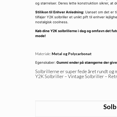
og størrelser. Deres lette konstruktion sikrer, a
Stilikon til Enhver Anledning:
Uanset om det er til
tilføjer Y2K solbriller et unikt pift til enhver lejl
nostalgisk coolness.
Køb dine Y2K solbrillerne i dag og omfavn det futu
mode!
Materiale:
Metal og Polycarbonat
Egenskaber:
Gummi ender på stængerne der give
Solbrillerne er super fede året rundt og
Y2K Solbriller – Vintage Solbriller – Retr
Solb