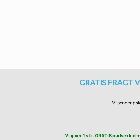
Firkantede Y2K Solbriller med mørke
149.
Ti
🔥
SPAR
20%
Firkantede Y2K Solbriller med blågrøn
149.
Ti
GRATIS FRAGT V
Vi sender pak
Vi giver 1 stk. GRATIS pudseklud me