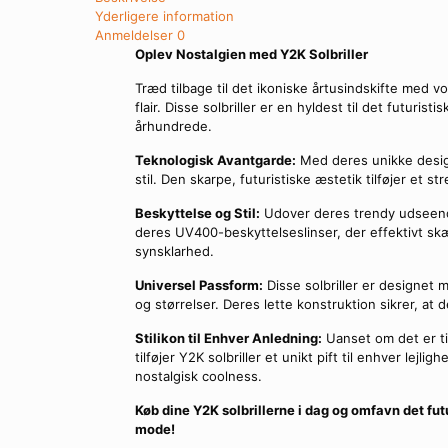
Yderligere information
Anmeldelser
0
Oplev Nostalgien med Y2K Solbriller
Træd tilbage til det ikoniske årtusindskifte med v
flair. Disse solbriller er en hyldest til det futuri
århundrede.
Teknologisk Avantgarde:
Med deres unikke design
stil. Den skarpe, futuristiske æstetik tilføjer et str
Beskyttelse og Stil:
Udover deres trendy udseende
deres UV400-beskyttelseslinser, der effektivt skæ
synsklarhed.
Universel Passform:
Disse solbriller er designet 
og størrelser. Deres lette konstruktion sikrer, a
Stilikon til Enhver Anledning:
Uanset om det er til
tilføjer Y2K solbriller et unikt pift til enhver lejl
nostalgisk coolness.
Køb dine Y2K solbrillerne i dag og omfavn det futu
mode!