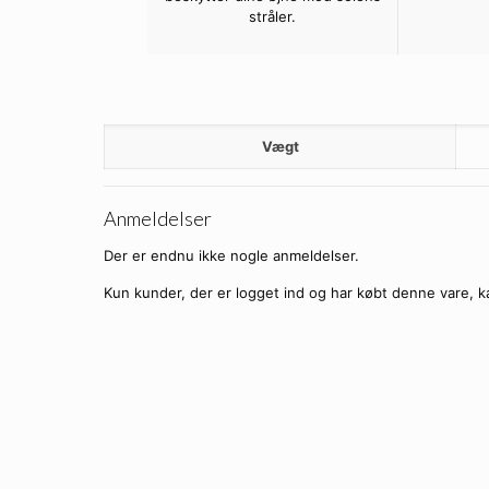
stråler.
Vægt
Anmeldelser
Der er endnu ikke nogle anmeldelser.
Kun kunder, der er logget ind og har købt denne vare, k
X-Loop Solbriller – Sporty-X 
Ti