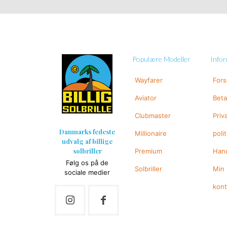
Populære Modeller
Info
Wayfarer
For
Aviator
Beta
Clubmaster
Priv
Danmarks fedeste
Millionaire
polit
udvalg af billige
solbriller
Premium
Hand
Følg os på de
Solbriller
Min
sociale medier
kon