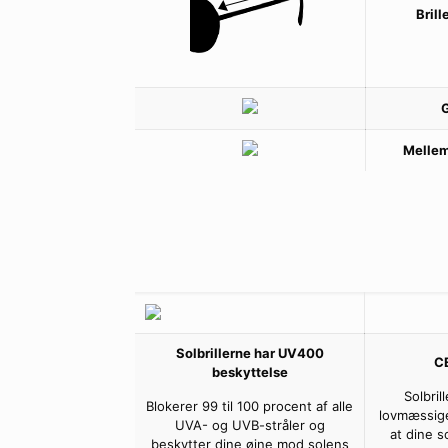
Bril
Mellem
Solbrillerne har UV400
C
beskyttelse
Solbril
Blokerer 99 til 100 procent af alle
lovmæssige
UVA- og UVB-stråler og
at dine s
beskytter dine øjne mod solens