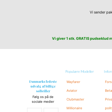
Vi sender pak
Vi giver 1 stk. GRATIS pudseklud me
Populære Modeller
Info
Danmarks fedeste
Wayfarer
For
udvalg af billige
Aviator
Beta
solbriller
Følg os på de
Clubmaster
Priv
sociale medier
Millionaire
polit