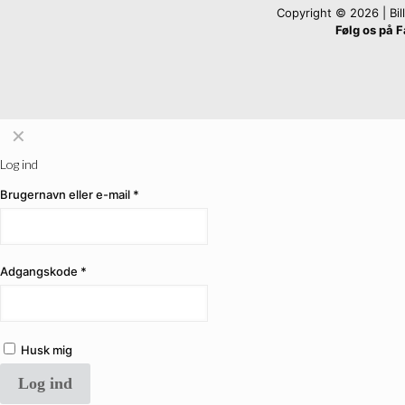
Copyright © 2026 | Billi
Følg os på 
✕
Log ind
Brugernavn eller e-mail
*
Adgangskode
*
Husk mig
Log ind