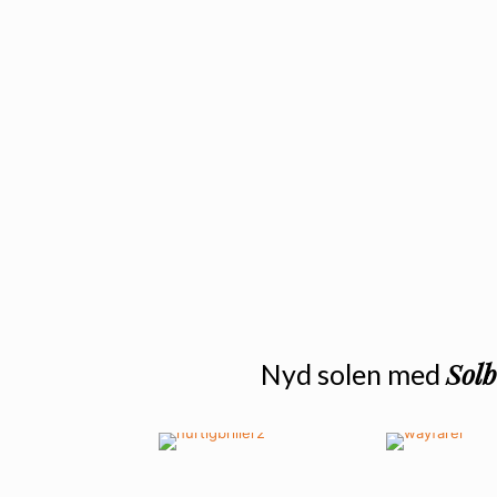
Solb
Nyd solen med
Klassisk
Lynhurtige
WAYFA
HURTIGBRILLER
SOLBRI