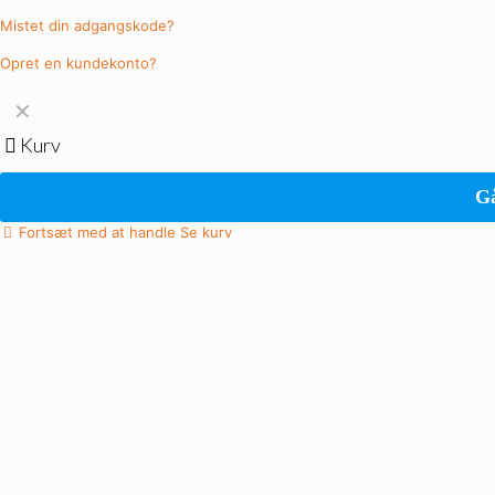
Mistet din adgangskode?
Opret en kundekonto?
✕
Kurv
Gå
Fortsæt med at handle
Se kurv