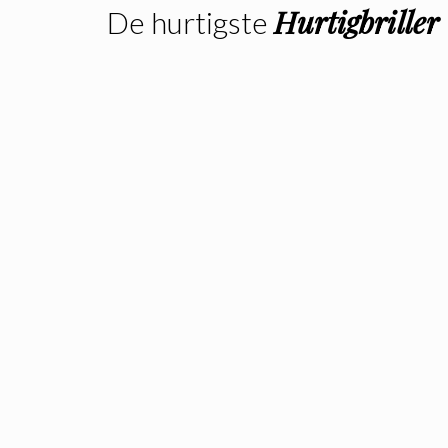
Hurtigbriller
De hurtigste
Biohazard
Biohazard
Sports
Sports
solbriller |
solbriller |
Transparent
Sort stel –
stel – Sølv
Multicolor
Spejlglas
Spejlglas
249.00
kr.
249.00
kr.