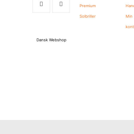
Premium
Hand
Solbriller
Min
kon
Dansk Webshop