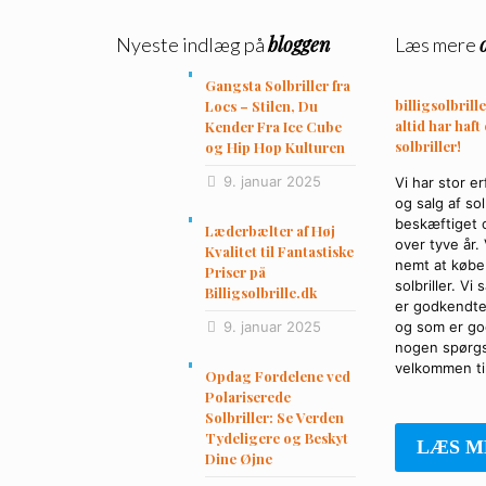
bloggen
Nyeste indlæg på
Læs mere
Gangsta Solbriller fra
billigsolbrille
Locs – Stilen, Du
altid har haft
Kender Fra Ice Cube
solbriller!
og Hip Hop Kulturen
9. januar 2025
Vi har stor e
og salg af sol
beskæftiget o
Læderbælter af Høj
over tyve år.
Kvalitet til Fantastiske
nemt at købe 
Priser på
solbriller. Vi
Billigsolbrille.dk
er godkendte
9. januar 2025
og som er god
nogen spørgs
velkommen til
Opdag Fordelene ved
Polariserede
Solbriller: Se Verden
Tydeligere og Beskyt
LÆS M
Dine Øjne